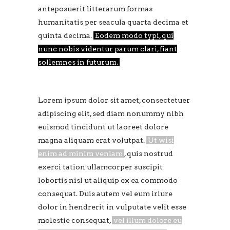
anteposuerit litterarum formas
humanitatis per seacula quarta decima et
quinta decima.
Eodem modo typi, qui
nunc nobis videntur parum clari, fiant
sollemnes in futurum.
Lorem ipsum dolor sit amet, consectetuer
adipiscing elit, sed diam nonummy nibh
euismod tincidunt ut laoreet dolore
magna aliquam erat volutpat.
Ut wisi
enim ad minim veniam
, quis nostrud
exerci tation ullamcorper suscipit
lobortis nisl ut aliquip ex ea commodo
consequat. Duis autem vel eum iriure
dolor in hendrerit in vulputate velit esse
molestie consequat,
vel illum dolore eu