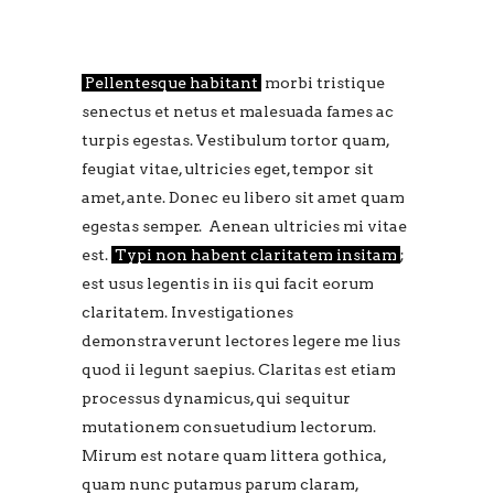
Pellentesque habitant
morbi tristique
senectus et netus et malesuada fames ac
turpis egestas. Vestibulum tortor quam,
feugiat vitae, ultricies eget, tempor sit
amet, ante. Donec eu libero sit amet quam
egestas semper. Aenean ultricies mi vitae
est.
Typi non habent claritatem insitam
;
est usus legentis in iis qui facit eorum
claritatem. Investigationes
demonstraverunt lectores legere me lius
quod ii legunt saepius. Claritas est etiam
processus dynamicus, qui sequitur
mutationem consuetudium lectorum.
Mirum est notare quam littera gothica,
quam nunc putamus parum claram,