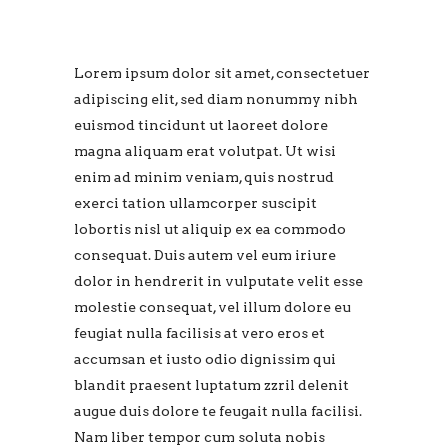
Lorem ipsum dolor sit amet, consectetuer
adipiscing elit, sed diam nonummy nibh
euismod tincidunt ut laoreet dolore
magna aliquam erat volutpat. Ut wisi
enim ad minim veniam, quis nostrud
exerci tation ullamcorper suscipit
lobortis nisl ut aliquip ex ea commodo
consequat. Duis autem vel eum iriure
dolor in hendrerit in vulputate velit esse
molestie consequat, vel illum dolore eu
feugiat nulla facilisis at vero eros et
accumsan et iusto odio dignissim qui
blandit praesent luptatum zzril delenit
augue duis dolore te feugait nulla facilisi.
Nam liber tempor cum soluta nobis