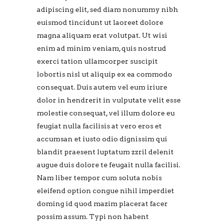
adipiscing elit, sed diam nonummy nibh
euismod tincidunt ut laoreet dolore
magna aliquam erat volutpat. Ut wisi
enim ad minim veniam, quis nostrud
exerci tation ullamcorper suscipit
lobortis nisl ut aliquip ex ea commodo
consequat. Duis autem vel eum iriure
dolor in hendrerit in vulputate velit esse
molestie consequat, vel illum dolore eu
feugiat nulla facilisis at vero eros et
accumsan et iusto odio dignissim qui
blandit praesent luptatum zzril delenit
augue duis dolore te feugait nulla facilisi.
Nam liber tempor cum soluta nobis
eleifend option congue nihil imperdiet
doming id quod mazim placerat facer
possim assum. Typi non habent