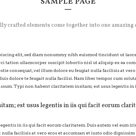
SAMPLE PAGE
lly crafted elements come together into one amazing 
piscing elit, sed diam nonummy nibh euismod tincidunt ut laore
i tation ullamcorper suscipit lobortis nisl ut aliquip ex ea c
stie consequat, vel illum dolore eu feugiat nulla facilisis at ver
duis dolore te feugait nulla facilisi. Nam liber tempor cum solu
sum. Typi non habent claritatem insitam; est usus legentis in i
tam; est usus legentis in iis qui facit eorum clari
gentis in iis qui facit eorum claritatem. Duis autem vel eum iri
 nulla facilisis at vero eros et accumsan et iusto odio dignissim