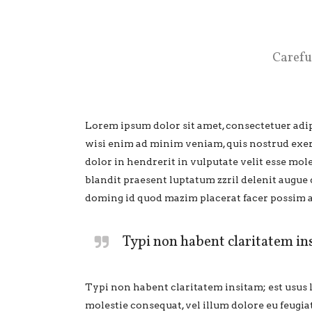
Carefu
Lorem ipsum dolor sit amet, consectetuer adi
wisi enim ad minim veniam, quis nostrud exerc
dolor in hendrerit in vulputate velit esse mole
blandit praesent luptatum zzril delenit augue 
doming id quod mazim placerat facer possim as
Typi non habent claritatem insi
Typi non habent claritatem insitam; est usus le
molestie consequat, vel illum dolore eu feugiat