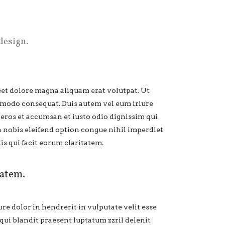
design.
et dolore magna aliquam erat volutpat. Ut
ommodo consequat. Duis autem vel eum iriure
o eros et accumsan et iusto odio dignissim qui
ta nobis eleifend option congue nihil imperdiet
is qui facit eorum claritatem.
tatem.
ure dolor in hendrerit in vulputate velit esse
 qui blandit praesent luptatum zzril delenit