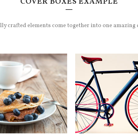
COVER BOXES EXAMPLE
lly crafted elements come together into one amazing 
 COMPANY STATUS
OUR SERVICES
non habent claritatem
Typi non habent claritatem
m; est usus legentis in iis qui
insitam; est usus legentis in i
 eorum claritatem.
facit eorum claritatem.
tigationes demonstraverunt
Investigationes demonstrav
es legere me lius quod ii
lectores legere me lius quod 
t saepius quam.
legunt saepius quam.
IEW MORE
VIEW MORE