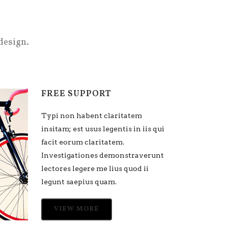
design.
FREE SUPPORT
Typi non habent claritatem
is qui
insitam; est usus legentis in iis qui
facit eorum claritatem.
erunt
Investigationes demonstraverunt
ii
lectores legere me lius quod ii
legunt saepius quam.
VIEW MORE