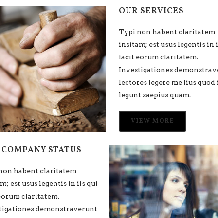
 COMPANY STATUS
OUR SERVICES
non habent claritatem
Typi non habent claritatem
m; est usus legentis in iis qui
insitam; est usus legentis in i
 eorum claritatem.
facit eorum claritatem.
tigationes demonstraverunt
Investigationes demonstrav
es legere me lius quod ii
lectores legere me lius quod 
t saepius quam.
legunt saepius quam.
IEW MORE
VIEW MORE
 COMPANY STATUS
non habent claritatem
m; est usus legentis in iis qui
 eorum claritatem.
tigationes demonstraverunt