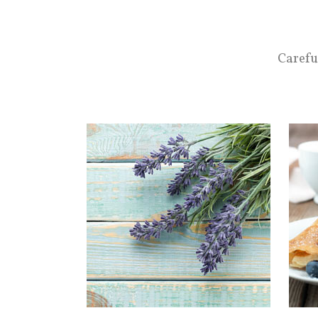
Carefu
OUR
Typi 
insita
facit
Inves
lector
legun
V