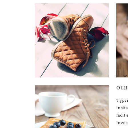
OUR
Typi 
insita
facit
Inves
lector
legun
V
OUR
Typi 
insita
facit
Inves